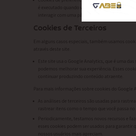
é executado quando você o usa. Para lembrar s
interagir com uma página for afetada por suas p
Cookies de Terceiros
Em alguns casos especiais, também usamos cookies 
através deste site.
Este site usa o Google Analytics, que é uma das 
podemos melhorar sua experiência. Esses cooki
continuar produzindo conteúdo atraente.
Para mais informações sobre cookies do Google Ana
As análises de terceiros são usadas para rastr
rastrear itens como o tempo que você passa no 
Periodicamente, testamos novos recursos e faz
esses cookies podem ser usados ​​para garantir
nossos usuários mais apreciam.