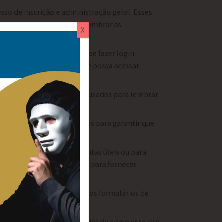
so de inscrição e administração geral. Esses
ecer posteriormente para lembrar as
X
Isso evita que você precise fazer login
out para garantir que você possa acessar
il e os cookies podem ser usados ​​para lembrar
 inscritos.
guns cookies são essenciais para garantir que
s interessantes, ferramentas úteis ou para
rticipou numa pesquisa ou para fornecer
 páginas de contacto ou nos formulários de
a.
ara definir suas preferências de como esse site