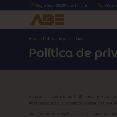
Pular
Seg. à Sex - 08:00hs às 18:00hs
+55 11 
para
o
conteúdo
Home
»
Política de privacidade
Política de pr
A sua privacidade é importante para nós. É políti
informação sua que possamos coletar no site
ABE
Solicitamos informações pessoais apenas quando r