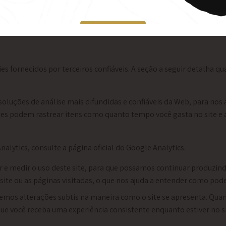
uas preferências, precisamos definir cookies para que essas inf
referências.
fornecidos por terceiros confiáveis. A seção a seguir detalha qua
soluções de análise mais difundidas e confiáveis ​​da Web, para no
es podem rastrear itens como quanto tempo você gasta no site e 
lytics, consulte a página oficial do Google Analytics.
ear e medir o uso deste site, para que possamos continuar produzi
site ou as páginas visitadas, o que nos ajuda a entender como pod
emos alterações subtis na maneira como o site se apresenta. Qua
 que você receba uma experiência consistente enquanto estiver no