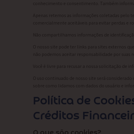
conhecimento e consentimento. Também informa
Apenas retemos as informações coletadas pelo t
comercialmente aceitáveis ​​para evitar perdas e 
Não compartilhamos informações de identificação
O nosso site pode ter links para sites externos qu
não podemos aceitar responsabilidade por suas res
Você é livre para recusar a nossa solicitação de
O uso continuado de nosso site será considerado 
sobre como lidamos com dados do usuário e info
Política de Cooki
Créditos Financei
O que são cookies?