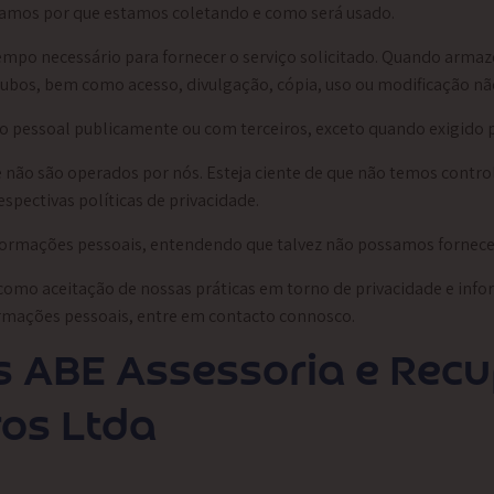
mos por que estamos coletando e como será usado.
empo necessário para fornecer o serviço solicitado. Quando arm
roubos, bem como acesso, divulgação, cópia, uso ou modificação nã
 pessoal publicamente ou com terceiros, exceto quando exigido po
e não são operados por nós. Esteja ciente de que não temos control
pectivas políticas de privacidade.
 informações pessoais, entendendo que talvez não possamos fornece
como aceitação de nossas práticas em torno de privacidade e info
rmações pessoais, entre em contacto connosco.
es ABE Assessoria e Rec
ros Ltda