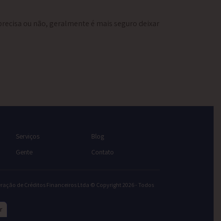
recisa ou não, geralmente é mais seguro deixar
Serviços
Blog
Gente
Contato
ração de Créditos Financeiros Ltda © Copyright 2026 - Todos
r