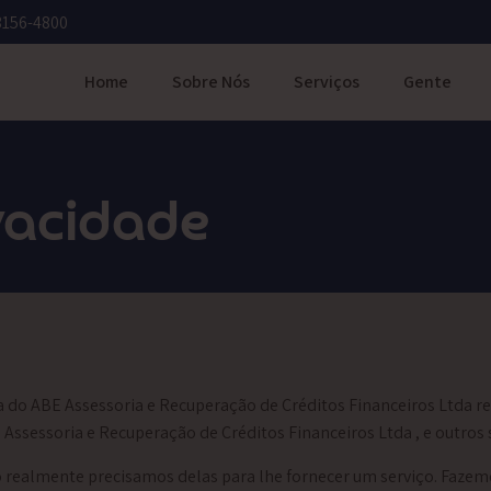
3156-4800
Home
Sobre Nós
Serviços
Gente
ivacidade
ca do ABE Assessoria e Recuperação de Créditos Financeiros Ltda r
 Assessoria e Recuperação de Créditos Financeiros Ltda
, e outros
ealmente precisamos delas para lhe fornecer um serviço. Fazemo-