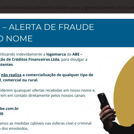
 conta connosco, usaremos cookies para o gerenciamento do proces
ê sair do sistema, porém, em alguns casos, eles poderão perman
s quando você está logado, para que possamos lembrar dessa ação. 
kies são normalmente removidos ou limpos quando você efetua log
gin.
site oferece serviços de assinatura de boletim informativo ou e-ma
erminadas notificações válidas apenas para usuários inscritos / não
ite oferece facilidades de comércio eletrônico ou pagamento e al
ara que possamos processá-lo adequadamente.
e, oferecemos pesquisas e questionários para fornecer informaçõe
isão. Essas pesquisas podem usar cookies para lembrar quem já pa
s.
 envia dados por meio de um formulário como os encontrados nas
s para lembrar os detalhes do usuário para correspondência futur
r uma ótima experiência neste site, fornecemos a funcionalidade p