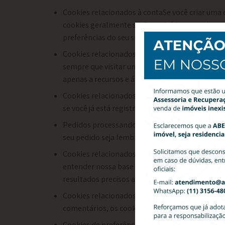
Cookies relacionados à contaSe você criar uma
cookies geralmente serão excluídos quando voc
preferências do seu site ao sair.
Cookies relacionados ao loginUtilizamos cookie
sempre que visitar uma nova página. Esses coo
apenas a recursos e áreas restritas ao efetuar lo
Cookies relacionados a boletins por e-mailEste 
se você já está registrado e se deve mostrar det
Pedidos processando cookies relacionadosEste s
seu pedido seja lembrado entre as páginas, p
Cookies relacionados a pesquisasPeriodicament
entender nossa base de usuários com mais prec
resultados precisos após a alteração das página
Cookies relacionados a formuláriosQuando você
comentários, os cookies podem ser configurado
Cookies de preferências do sitePara proporciona