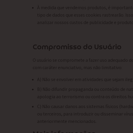
À medida que vendemos produtos, é importante 
tipo de dados que esses cookies rastrearão. Is
analizar nossos custos de publicidade e produto
Compromisso do Usuário
O usuário se compromete a fazer uso adequado dos
com caráter enunciativo, mas não limitativo:
A) Não se envolver em atividades que sejam ilega
B) Não difundir propaganda ou conteúdo de natu
apologia ao terrorismo ou contra os direitos 
C) Não causar danos aos sistemas físicos (hardw
ou terceiros, para introduzir ou disseminar ví
anteriormente mencionados.