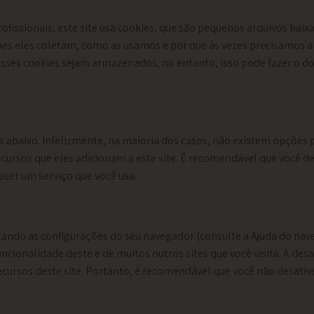
fissionais, este site usa cookies, que são pequenos arquivos bai
ções eles coletam, como as usamos e por que às vezes precisamos
ses cookies sejam armazenados, no entanto, isso pode fazer o do
s abaixo. Infelizmente, na maioria dos casos, não existem opções 
ursos que eles adicionam a este site. É recomendável que você dei
necer um serviço que você usa.
tando as configurações do seu navegador (consulte a Ajuda do nave
uncionalidade deste e de muitos outros sites que você visita. A de
cursos deste site. Portanto, é recomendável que você não desative