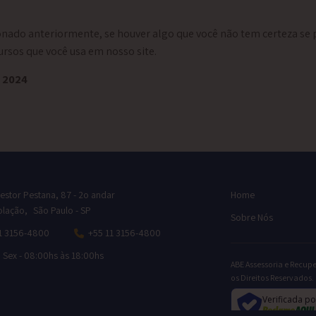
nado anteriormente, se houver algo que você não tem certeza se p
ursos que você usa em nosso site.
e 2024
estor Pestana, 87 - 2o andar
Home
lação, São Paulo - SP
Sobre Nós
1 3156-4800
+55 11 3156-4800
à Sex - 08:00hs às 18:00hs
ABE Assessoria e Recupe
os Direitos Reservados.
Verificada po