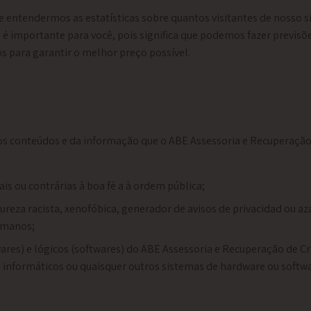
entendermos as estatísticas sobre quantos visitantes de nosso s
so é importante para você, pois significa que podemos fazer previ
s para garantir o melhor preço possível.
 conteúdos e da informação que o ABE Assessoria e Recuperação d
is ou contrárias à boa fé a à ordem pública;
reza racista, xenofóbica,
generador de avisos de privacidad
ou aza
humanos;
ares) e lógicos (softwares) do ABE Assessoria e Recuperação de Cr
rus informáticos ou quaisquer outros sistemas de hardware ou soft