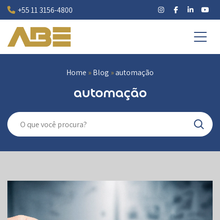
Pular
+55 11 3156-4800
para
o
conteúdo
Home
»
Blog
»
automação
automação