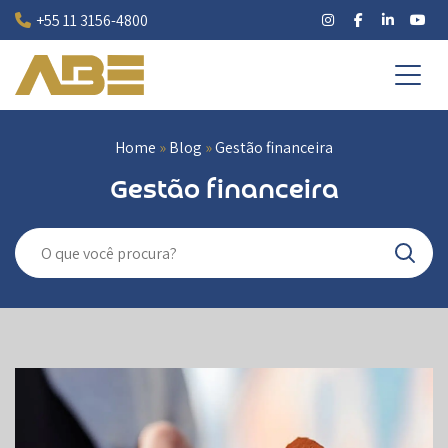
Pular
+55 11 3156-4800
para
o
conteúdo
Home
»
Blog
»
Gestão financeira
Gestão financeira