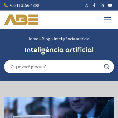
Pular
+55 11 3156-4800
para
o
conteúdo
Home
»
Blog
»
Inteligência artificial
Inteligência artificial